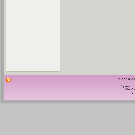
© 2026 Gi
Agorà di
Via C
C