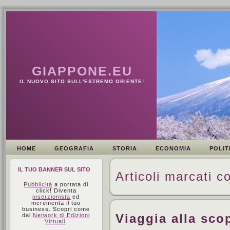
GIAPPONE.EU
IL NUOVO SITO SULL'ESTREMO ORIENTE!
HOME
GEOGRAFIA
STORIA
ECONOMIA
POLIT
IL TUO BANNER SUL SITO
Articoli marcati 
Pubblicità
a portata di
click! Diventa
inserzionista
ed
incrementa il tuo
business. Scopri come
Viaggia alla sco
dal
Network di Edizioni
Virtuali
.