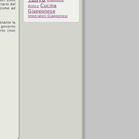
Giappone
iario del
Cucina
Antico
i come ad
Giapponese
Imperatori Giapponesi
stante la
l governo
orto (non