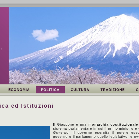
!
ECONOMIA
POLITICA
CULTURA
TRADIZIONE
G
ica ed Istituzioni
Il Giappone è una
monarchia costituzionale
sistema parlamentare in cui il primo ministro è
Governo
. Il governo esercita il potere esec
governo e il parlamento quello legislativo e o