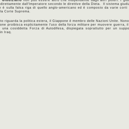
direttamente dall’Imperatore secondo le direttive della Dieta. Il sistema giudiz
 è sulla falsa riga di quello anglo-americano ed è composto da varie cort
la Corte Suprema.
to riguarda la politica estera, il Giappone è membro delle Nazioni Unite. Nono
ione proibisca esplicitamente l’uso della forza militare per muovere guerra, i
 una cosiddetta Forza di Autodifesa, dispiegata soprattutto per un supp
 in Iraq.