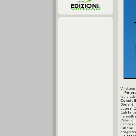
Veniamo 
Il
Poter
legisla
Consigli
Dieta è 
potere E
Egli fa 
ha inoltr
Colei c
democraz
Liberal
progress
Il
Potere