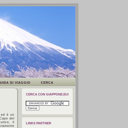
Va bene, grazie
Leggi di più.
UIDA DI VIAGGIO
CERCA
CERCA CON GIAPPONE.EU!
ed è un
Capo del
utivo, il
LINKS PARTNER
vviamente