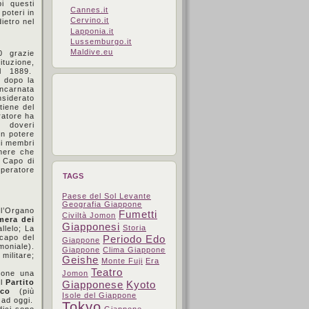
i questi
Cannes.it
poteri in
Cervino.it
ietro nel
Lapponia.it
Lussemburgo.it
Maldive.eu
0 grazie
ituzione,
el 1889.
dopo la
ncarnata
siderato
tiene del
ratore ha
i doveri
un potere
tri membri
mere che
 Capo di
peratore
TAGS
Paese del Sol Levante
Geografia Giappone
l’Organo
Fumetti
Civiltà Jomon
mera dei
Giapponesi
Storia
llelo; La
 capo del
Periodo Edo
Giappone
moniale).
Giappone
Clima Giappone
militare;
Geishe
Monte Fuji
Era
Teatro
pone una
Jomon
il
Partito
Giapponese
Kyoto
ico
(più
Isole del Giappone
 ad oggi.
Tokyo
dici sono