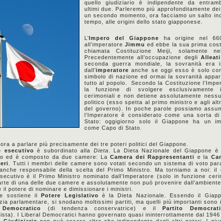
quello giudiziario è indipendente da entramb
ultimi due. Parleremo più approfonditamente dei 
un secondo momento, ora facciamo un salto ind
tempo, alle origini dello stato giapponese.
L’
Impero del Giappone
ha origine nel 66
all’imperatore
Jimmu
ed ebbe la sua prima cost
chiamata Costituzione Meiji, solamente n
Precedentemente all’occupazione degli
Alleati
seconda guerra mondiale, la sovranità era i
dall’
imperatore
anche se oggi esso è solo con
simbolo di nazione ed ormai la sovranità appar
tutto al popolo. Secondo la Costituzione l’Impe
la funzione di svolgere esclusivamente 
cerimoniali e non detiene assolutamente ness
politico (esso spetta al primo ministro e agli al
del governo). In poche parole possiamo assu
l’Imperatore è considerato come una sorta di
Stato: oggigiorno solo il Giappone ha un im
come Capo di Stato.
ora a parlare più precisamente dei tre poteri politici del Giappone.
e esecutivo
è subordinato alla
Dieta
. La Dieta Nazionale del Giappone è 
tivo ed è composto da due camere: La
Camera dei Rappresentanti
e la
Ca
eri
. Tutti i membri delle camere sono votati secondo un sistema di voto para
anche responsabile della scelta del Primo Ministro. Ma torniamo a noi: il
secutivo è il Primo Ministro nominato dall’Imperatore (solo in funzione ceri
parte di una delle due camere e assolutamente non può provenire dall’ambiente 
e il potere di nominare e dimissionare i ministri.
he sostiene il
Potere Legislativo
è la Dieta Nazionale. Essendo il Giap
ia parlamentare, si snodano moltissimi partiti, ma quelli più importanti sono 
 Democratico
(di tendenza conservatrice) e il
Partito Democrat
ista). I Liberal Democratici hanno governato quasi ininterrottamente dal 1946
 Giudiziario
non può essere altro che indipendente dagli altri poteri. I giu