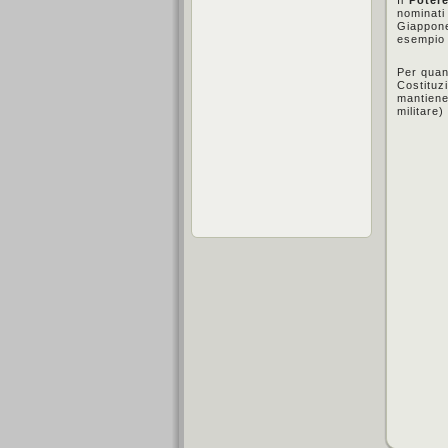
nominati 
Giappone
esempio 
Per quan
Costituz
mantiene
militare)