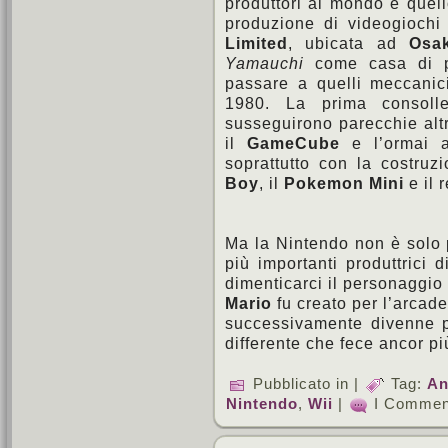
produttori al mondo è quel
produzione di videogioch
Limited
, ubicata ad
Osa
Yamauchi
come casa di pr
passare a quelli meccanici 
1980. La prima consol
susseguirono parecchie alt
il
GameCube
e l’ormai 
soprattutto con la costruz
Boy
, il
Pokemon Mini
e il 
Ma la Nintendo non è solo p
più importanti produttrici 
dimenticarci il personaggio
Mario
fu creato per l’arcad
successivamente divenne p
differente che fece ancor p
Pubblicato in |
Tag:
An
Nintendo
,
Wii
|
I Comment