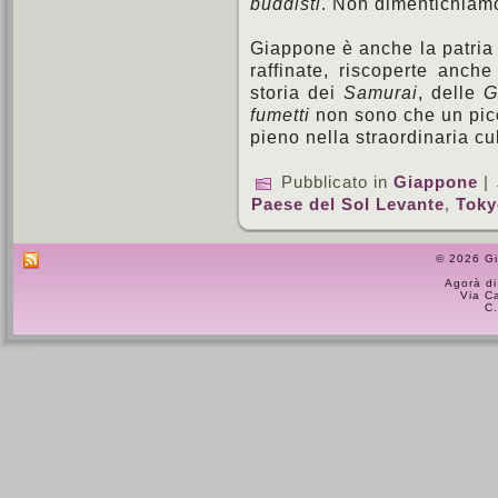
buddisti
. Non dimentichiamo
Giappone è anche la patria
raffinate, riscoperte anche
storia dei
Samurai
, delle
G
fumetti
non sono che un picc
pieno nella straordinaria cu
Pubblicato in
Giappone
|
Paese del Sol Levante
,
Toky
© 2026 Gi
Agorà di
Via C
C