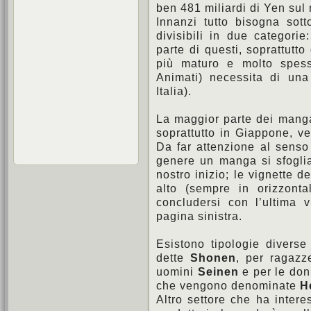
ben 481 miliardi di Yen sul
Innanzi tutto bisogna sot
divisibili in due categori
parte di questi, soprattutto
più maturo e molto spes
Animati) necessita di un
Italia).
La maggior parte dei mang
soprattutto in Giappone, ve
Da far attenzione al senso d
genere un manga si sfoglia 
nostro inizio; le vignette d
alto (sempre in orizzont
concludersi con l’ultima 
pagina sinistra.
Esistono tipologie divers
dette
Shonen
, per ragaz
uomini
Seinen
e per le do
che vengono denominate
H
Altro settore che ha inter