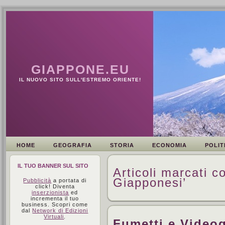
GIAPPONE.EU
IL NUOVO SITO SULL'ESTREMO ORIENTE!
HOME
GEOGRAFIA
STORIA
ECONOMIA
POLIT
IL TUO BANNER SUL SITO
Articoli marcati c
Giapponesi’
Pubblicità
a portata di
click! Diventa
inserzionista
ed
incrementa il tuo
business. Scopri come
dal
Network di Edizioni
Virtuali
.
Fumetti e Video