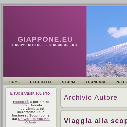
GIAPPONE.EU
IL NUOVO SITO SULL'ESTREMO ORIENTE!
HOME
GEOGRAFIA
STORIA
ECONOMIA
POLIT
IL TUO BANNER SUL SITO
Archivio Autore
Pubblicità
a portata di
click! Diventa
inserzionista
ed
incrementa il tuo
business. Scopri come
Viaggia alla sco
dal
Network di Edizioni
Virtuali
.