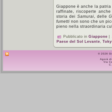
Giappone è anche la patria
raffinate, riscoperte anche
storia dei
Samurai
, delle
G
fumetti
non sono che un picc
pieno nella straordinaria cu
Pubblicato in
Giappone
|
Paese del Sol Levante
,
Toky
© 2026 Gi
Agorà di
Via C
C