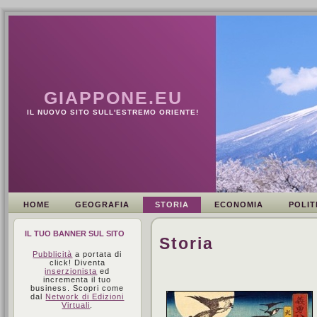
GIAPPONE.EU
IL NUOVO SITO SULL'ESTREMO ORIENTE!
HOME
GEOGRAFIA
STORIA
ECONOMIA
POLIT
IL TUO BANNER SUL SITO
Storia
Pubblicità
a portata di
click! Diventa
inserzionista
ed
incrementa il tuo
business. Scopri come
dal
Network di Edizioni
Virtuali
.