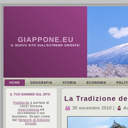
GIAPPONE.EU
IL NUOVO SITO SULL'ESTREMO ORIENTE!
HOME
GEOGRAFIA
STORIA
ECONOMIA
POLIT
IL TUO BANNER SUL SITO
La Tradizione de
Pubblicità
a portata di
click! Diventa
30 novembre 2010 |
Au
inserzionista
ed
incrementa il tuo
business. Scopri come
dal
Network di Edizioni
Virtuali
.