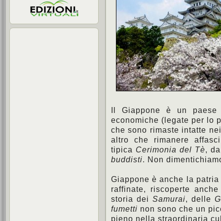
Il Giappone è un paese da
economiche (legate per lo più
che sono rimaste intatte ne
altro che rimanere affasc
tipica
Cerimonia del Tè
, d
buddisti
. Non dimentichiamo
Giappone è anche la patria
raffinate, riscoperte anche
storia dei
Samurai
, delle
G
fumetti
non sono che un picc
pieno nella straordinaria cu