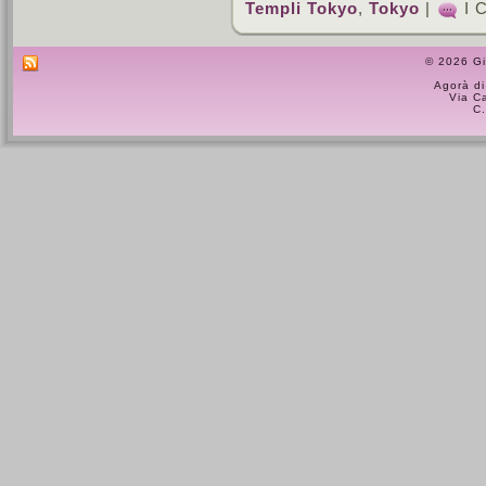
Templi Tokyo
,
Tokyo
|
I 
© 2026 Gi
Agorà di
Via C
C