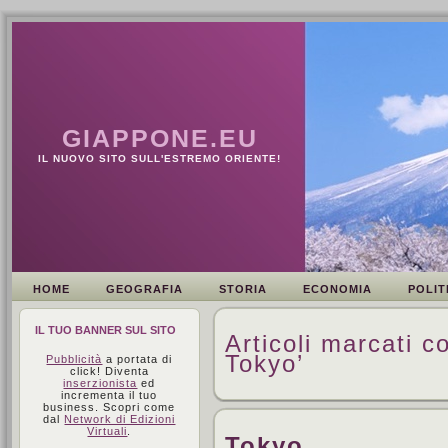
GIAPPONE.EU
IL NUOVO SITO SULL'ESTREMO ORIENTE!
HOME
GEOGRAFIA
STORIA
ECONOMIA
POLIT
IL TUO BANNER SUL SITO
Articoli marcati c
Tokyo’
Pubblicità
a portata di
click! Diventa
inserzionista
ed
incrementa il tuo
business. Scopri come
dal
Network di Edizioni
Virtuali
.
Tokyo