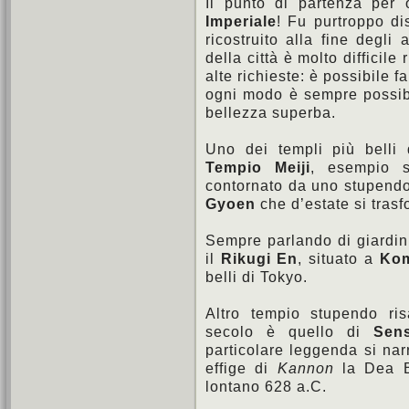
Il punto di partenza per
Imperiale
! Fu purtroppo di
ricostruito alla fine degli
della città è molto difficile 
alte richieste: è possibile fa
ogni modo è sempre possibil
bellezza superba.
Uno dei templi più belli 
Tempio Meiji
, esempio st
contornato da uno stupendo
Gyoen
che d’estate si trasf
Sempre parlando di giardin
il
Rikugi En
, situato a
Ko
belli di Tokyo.
Altro tempio stupendo ris
secolo è quello di
Sens
particolare leggenda si nar
effige di
Kannon
la Dea Bu
lontano 628 a.C.