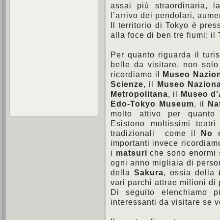
assai più straordinaria, 
l’arrivo dei pendolari, aume
Il territorio di Tokyo è pr
alla foce di ben tre fiumi: il
Per quanto riguarda il turi
belle da visitare, non sol
ricordiamo il
Museo Nazion
Scienze
, il
Museo Naziona
Metropolitana
, il
Museo d’
Edo-Tokyo Museum
, il
Na
molto attivo per quanto 
Esistono moltissimi teatr
tradizionali come il
No
e
importanti invece ricordiam
i
matsuri
che sono enormi s
ogni anno migliaia di perso
della
Sakura
, ossia della
vari parchi attrae milioni di
Di seguito elenchiamo pi
interessanti da visitare se v